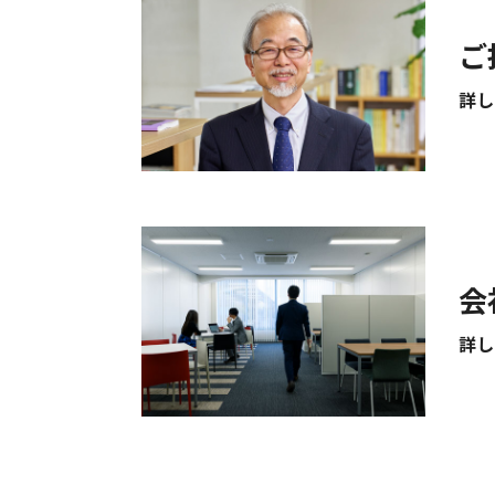
ご
詳し
会
詳し