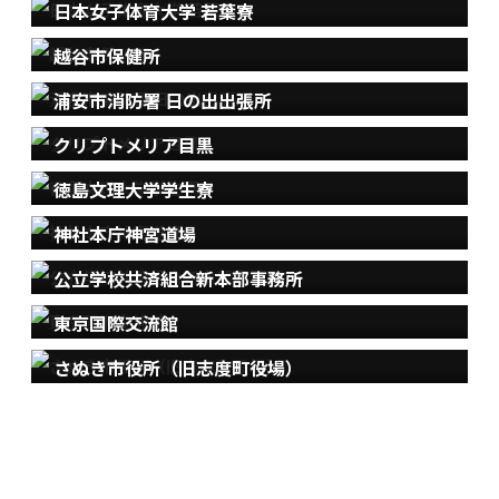
日本女子体育大学 若葉寮
越谷市保健所
浦安市消防署 日の出出張所
クリプトメリア目黒
徳島文理大学学生寮
神社本庁神宮道場
公立学校共済組合新本部事務所
東京国際交流館
さぬき市役所（旧志度町役場）