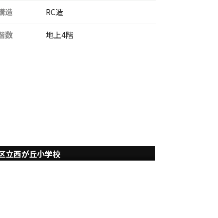
構造
RC造
階数
地上4階
区立西が丘小学校