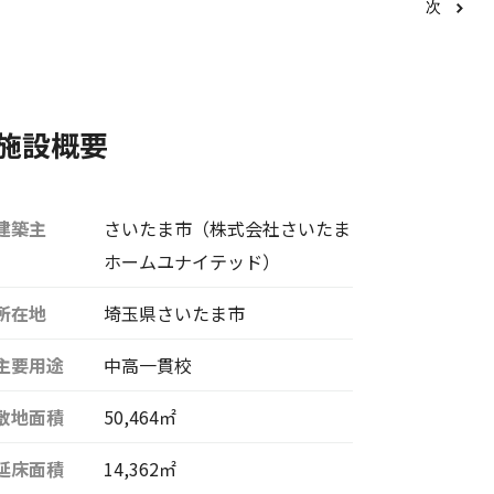
次
施設概要
建築主
さいたま市（株式会社さいたま
ホームユナイテッド）
所在地
埼玉県さいたま市
主要用途
中高一貫校
敷地面積
50,464㎡
延床面積
14,362㎡