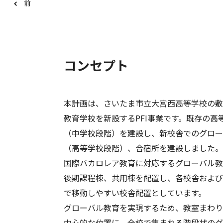
前
1
2
3
4
5
6
7
8
9
コンセプト
本計画は、さいたま市立大宮西高等学校の敷
教育学校を新設するPFI事業です。既存の
（中学校段階）を建設し、新校舎でのグロー
（高等学校段階）、合宿所を建設しました。
国際バカロレア教育に対応するグローバル教
後期課程棟、共用棟を配置し、各校舎および
で移動しやすい校舎配置としています。
グローバル教育を実現するため、教室まわり
中心的な位置に、全校で集まれる階段状のグ