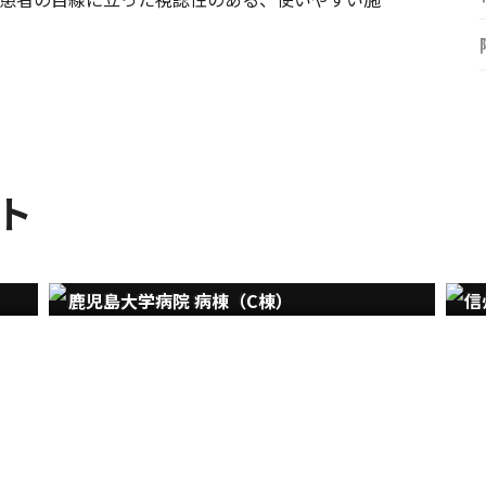
ト
鹿児島大学病院 病棟（C棟）
信