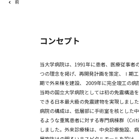
前
1
2
3
4
5
6
コンセプト
当大学病院は、1991年に患者、医療従事
つの理念を掲げ、再開発計画を策定、Ⅰ期工
期で外来棟を建設、 2009年に完全竣工の病
当時の国立大学病院としては初の免震構造を
できる日本最大級の免震建物を実現しました
病院の構成は、低層部に手術室を核とした中
るような重篤患者に対する専門病棟群（Critica
しました。外来診療棟は、中央診療施設、病
層吹抜けの明るいホスピタルモールを設け、