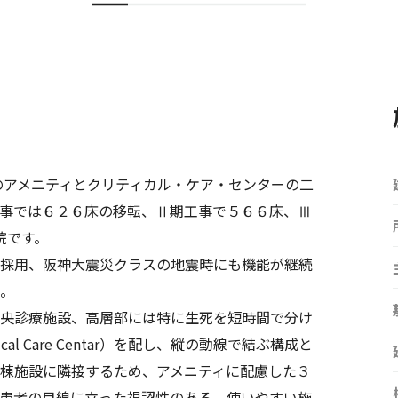
者のアメニティとクリティカル・ケア・センターの二
事では６２６床の移転、Ⅱ期工事で５６６床、Ⅲ
院です。
採用、阪神大震災クラスの地震時にも機能が継続
。
央診療施設、高層部には特に生死を短時間で分け
l Care Centar）を配し、縦の動線で結ぶ構成と
棟施設に隣接するため、アメニティに配慮した３
患者の目線に立った視認性のある、使いやすい施