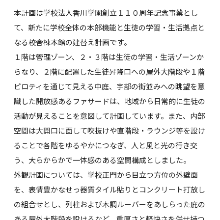
本計画は学校法人香川学園創立１１０周年記念事業とし
て、新たに学校全体の本部機能と生徒の学習・生活拠点と
なる校舎棟本館の建替え計画です。
１階は管理ゾーン、２・３階は生徒の学習・生活ゾーンか
らなり、２階に配置した生徒昇降口への屋外大階段や１階
ピロティを通じて見える中庭、宇部の街並みへの眺望を意
識した開放感あるファサードは、地域から日常的に生徒の
活動が見えることを意図して計画しています。また、内部
空間は大開口に面して吹抜けや直階段・ラウンジ等を設け
ることで各階をゆるやかにつなぎ、人と風と光の行き交
う、大らからかで一体感のある空間構成としました。
外観計画については、学校正門から目立つ方位の外壁面
を、表情豊かなせっ器質タイル貼りとコンクリート打放し
の組合せとし、列柱および木調ルーバーをあしらった庇の
ある屋外大階段を設けるなど、重厚さと軽快さを併せ持つ