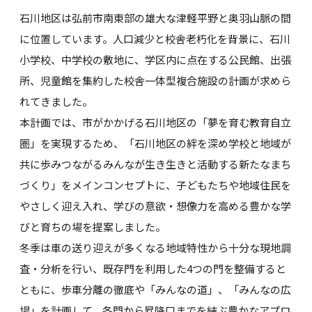
石川地区は弘前市南東部の雄大な津軽平野と奥羽山脈の間
に位置しています。人口減少と校舎老朽化を背景に、石川
小学校、中学校の敷地に、学区内に点在する公民館、出張
所、児童館を集約した校舎一体型複合施設の計画が求めら
れてきました。
本計画では、市がかかげる石川地区の「夢を育む教育自立
圏」を実現するため、「石川地区の絆を深め学校と地域が
共に歩みつながるみんなが生き生きと活動する新たなまち
づくり」をメインコンセプトに、子どもたちや地域住民を
やさしく迎え入れ、学びの意欲・想像力を高める豊かな学
びと育ちの場を提案しました。
冬季は車の送り迎えが多くなる地域特性から十分な現地調
査・分析を行い、既存門を利用した4つの門を整備すると
ともに、歩車分離の徹底や「みんなの道」、「みんなの広
場」を計画して、各門から昇降口までを結ぶ豊かなアプロ