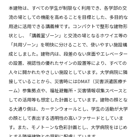
本建物は、すべての学生が制限なく利用でき、各学部の交
流の場としての機能を高めることを目標とした、多目的な
用途に活用できる講義棟です。コンパクトで整形な建物形
状とし、「講義室ゾーン」と交流の場となるホワイエ等の
「共用ゾーン」を明快に分けることで、使いやすい施設構
成としました。建物内は、段差のない床面やエレベーター
の設置、視認性の優れたサインの設置等により、すべての
人々に開かれたやさしい施設としています。大学病院に隣
接していることから、災害時にはDMAT（災害派遣医療チ
ーム）参集拠点や、福祉避難所・災害情報収集スペースと
しての活用等も想定した計画としています。建物の顔とな
る大通り側は、カーテンウォールとし、学生の活動が大学
の顔として表出する透明性の高いファサードとしていま
す。また、モノト－ンな色彩計画とし、大学病院をはじめ
とする隣接建物との調和に配慮しています。